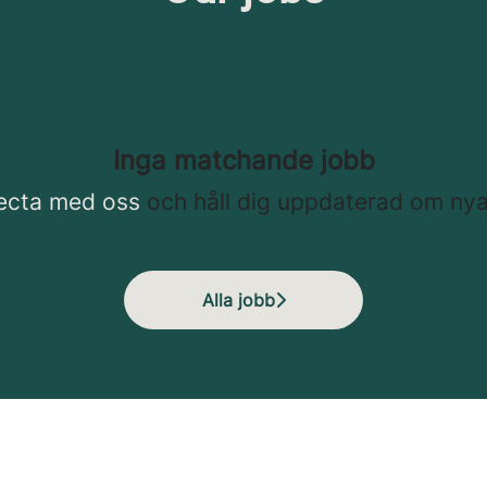
Inga matchande jobb
ecta med oss
och håll dig uppdaterad om nya
Alla jobb