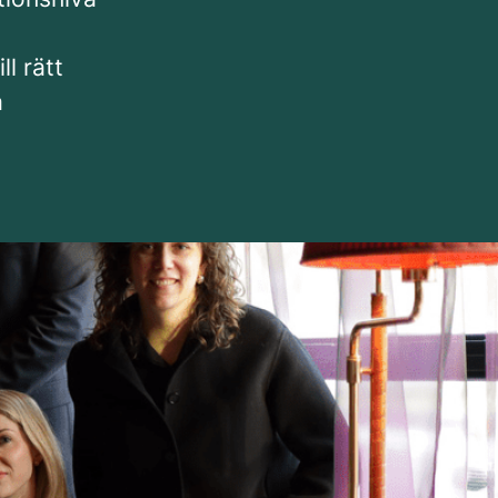
ll rätt
a