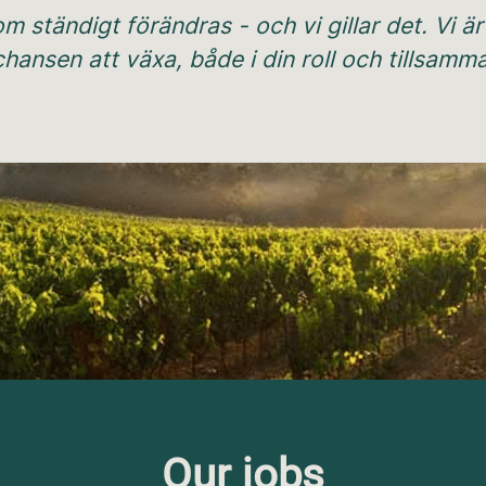
 ständigt förändras - och vi gillar det. Vi är al
u chansen att växa, både i din roll och tillsa
Our jobs