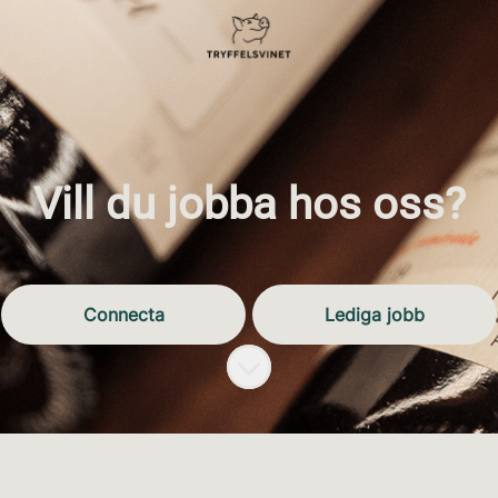
Vill du jobba hos oss?
Connecta
Lediga jobb
Skrolla för mer innehåll