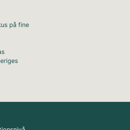
kus på fine
as
veriges
tionsnivå