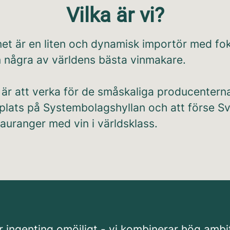
Vilka är vi?
net är en liten och dynamisk importör med fo
n några av världens bästa vinmakare.
 är att verka för de småskaliga producentern
 plats på Systembolagshyllan och att förse S
auranger med vin i världsklass.
 ingenting omöjligt - vi kombinerar hög ambi