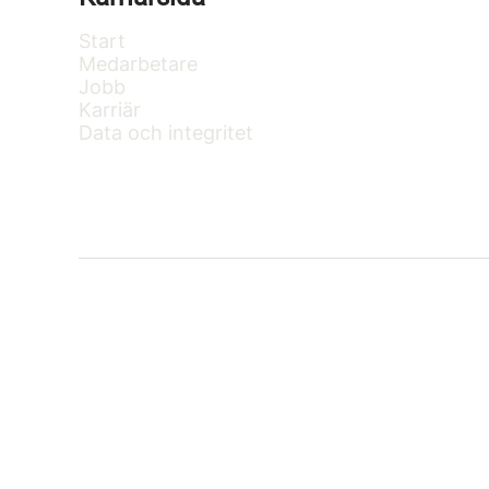
Start
Medarbetare
Jobb
Karriär
Data och integritet