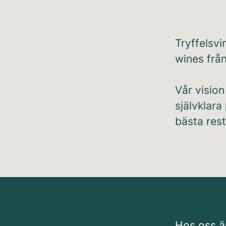
Tryffelsvi
wines frå
Vår vision
självklara
bästa rest
Hos oss är